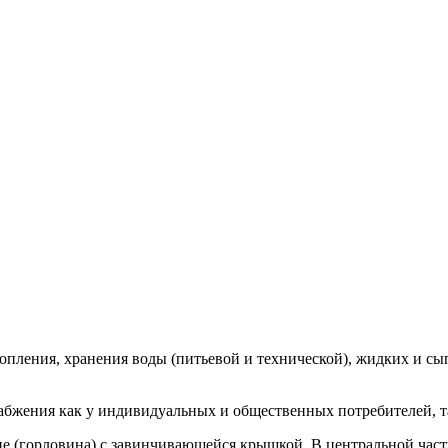
пления, хранения воды (питьевой и технической), жидких и сып
абжения как у индивидуальных и общественных потребителей, т
ие (горловина) с завинчивающейся крышкой. В центральной ча