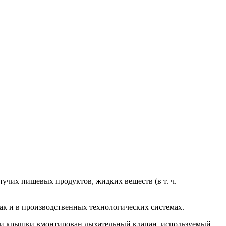
учих пищевых продуктов, жидких веществ (в т. ч.
ак и в производственных технологических системах.
сти крышки вмонтирован дыхательный клапан, используемый