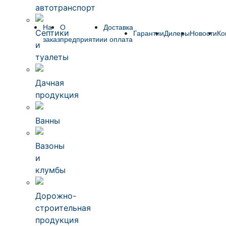
автотранспорт
На
О
Доставка
Септики
Гарантии
Дилеры
Новости
Ко
заказ
предприятии
и оплата
и
туалеты
Дачная
продукция
Ванны
Вазоны
и
клумбы
Дорожно-
строительная
продукция