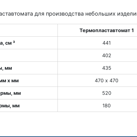
ставтомата для производства небольших изделий
Термопластавтомат 1
, см ³
441
402
ы, мм
435
мм х мм
470 х 470
ормы, мм
520
рмы, мм
180