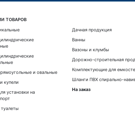
ИИ ТОВАРОВ
икальные
Дачная продукция
цилиндрические
Ванны
ьные
Вазоны и клумбы
цилиндрические
Дорожно-строительная про
альные
Комплектующие для емкост
прямоугольные и овальные
Шланги ПВХ спирально-нави
и купели
На заказ
ля установки на
порт
 туалеты