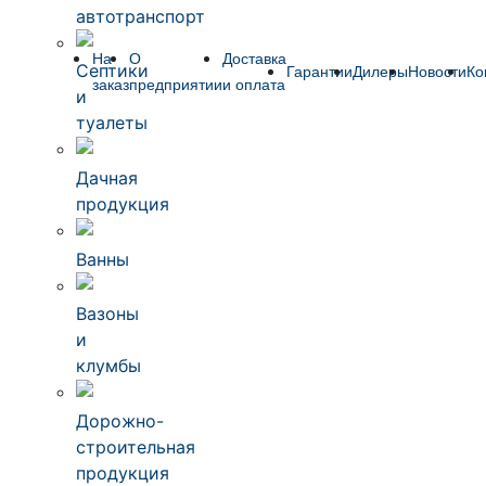
автотранспорт
На
О
Доставка
Септики
Гарантии
Дилеры
Новости
Ко
заказ
предприятии
и оплата
и
туалеты
Дачная
продукция
Ванны
Вазоны
и
клумбы
Дорожно-
строительная
продукция