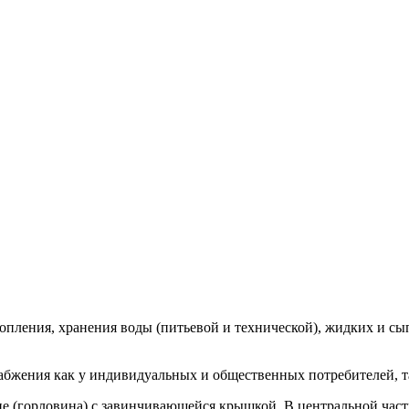
пления, хранения воды (питьевой и технической), жидких и сып
абжения как у индивидуальных и общественных потребителей, т
ие (горловина) с завинчивающейся крышкой. В центральной ча