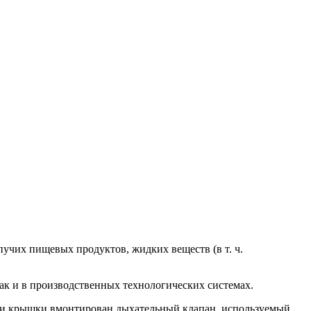
учих пищевых продуктов, жидких веществ (в т. ч.
ак и в производственных технологических системах.
сти крышки вмонтирован дыхательный клапан, используемый