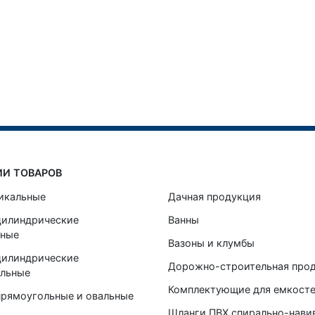
ИИ ТОВАРОВ
икальные
Дачная продукция
цилиндрические
Ванны
ьные
Вазоны и клумбы
цилиндрические
Дорожно-строительная про
альные
Комплектующие для емкост
прямоугольные и овальные
Шланги ПВХ спирально-нави