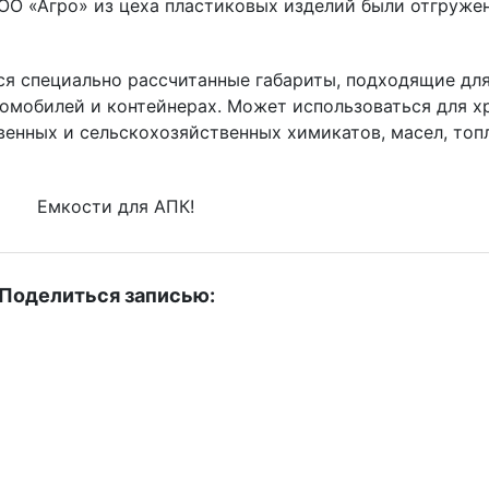
ОО «Агро» из цеха пластиковых изделий были отгружен
я специально рассчитанные габариты, подходящие дл
томобилей и контейнерах. Может использоваться для х
енных и сельскохозяйственных химикатов, масел, топ
Поделиться записью:
VK
Odnoklassniki