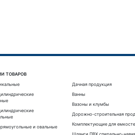
ИИ ТОВАРОВ
икальные
Дачная продукция
цилиндрические
Ванны
ьные
Вазоны и клумбы
цилиндрические
Дорожно-строительная про
альные
Комплектующие для емкост
прямоугольные и овальные
Шланги ПВХ спирально-нави