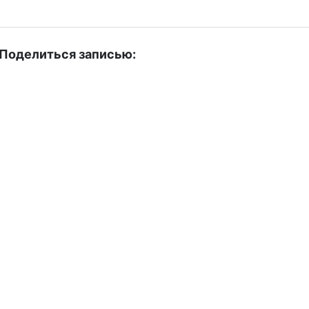
Поделиться записью:
VK
Odnoklassniki