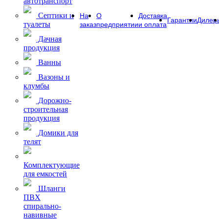
автотранспорт
Септики и
На
О
Доставка
Гарантии
Дилер
туалеты
заказ
предприятии
и оплата
Дачная
продукция
Ванны
Вазоны и
клумбы
Дорожно-
строительная
продукция
Домики для
телят
Комплектующие
для емкостей
Шланги
ПВХ
спирально-
навивные