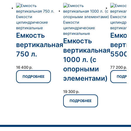
Емкости
Емкости
цилиндрические
Емкости
цилиндрич
вертикальные
цилиндрические
вертикаль
Емкость
вертикальные
Емкос
Емкость
вертикальная
верти
вертикальная
750 л.
5500 
1000 л. (с
опорными
16 400
р.
77 200
р.
элементами)
ПОДРОБНЕЕ
ПОДРО
19 300
р.
ПОДРОБНЕЕ