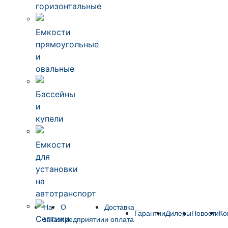
горизонтальные
Емкости
прямоугольные
и
овальные
Бассейны
и
купели
Емкости
для
установки
на
автотранспорт
На
О
Доставка
Гарантии
Дилеры
Новости
Ко
Септики
заказ
предприятии
и оплата